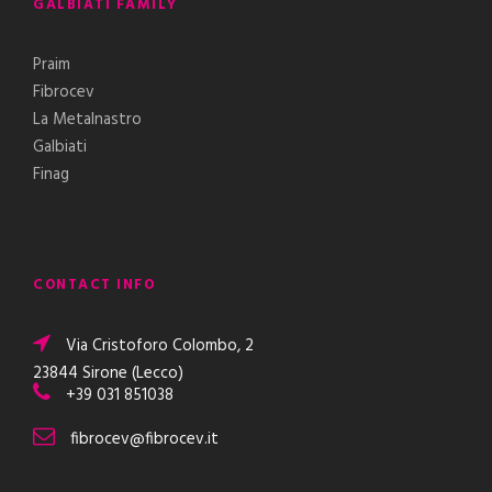
GALBIATI FAMILY
Praim
Fibrocev
La Metalnastro
Galbiati
Finag
CONTACT INFO
Via Cristoforo Colombo, 2
23844 Sirone (Lecco)
+39 031 851038
fibrocev@fibrocev.it