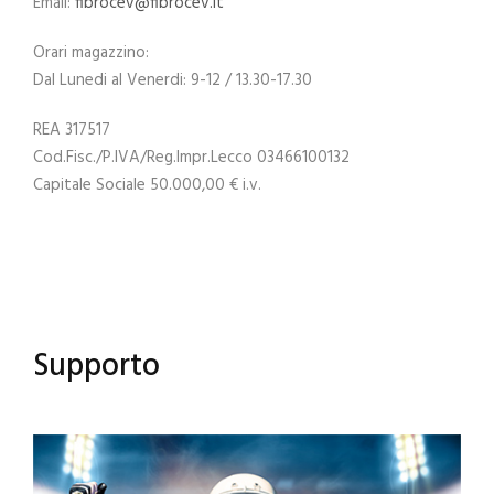
Email:
fibrocev@fibrocev.it
Orari magazzino:
Dal Lunedi al Venerdi: 9-12 / 13.30-17.30
REA 317517
Cod.Fisc./P.IVA/Reg.Impr.Lecco 03466100132
Capitale Sociale 50.000,00 € i.v.
Supporto